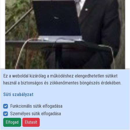
Intézményi listák
Intézmények
Közreműködők
Ez a weboldal kizárólag a működéshez elengedhetetlen sütiket
Közreműködő felvételei
használ a biztonságos és zökkenőmentes böngészés érdekében.
Süti szabályzat
Névjegyek
Funkcionális sütik elfogadása
Névjegy
Személyes sütik elfogadása
Elfogad
Elutasít
Informatikai és Hírközlési Minisztérium