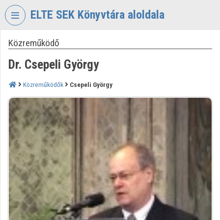
Fejléc kihagyása
Menü kihagyása
Tartalom kihagyása
ELTE SEK Könyvtára aloldala
Közreműködő
VIDEO
TORIUM
Dr. Csepeli György
ELTE
EKL
Közreműködők
Csepeli György
SAVARIA
KÖNYVTÁR
ÉS
LEVÉLTÁR
Intézményi kezdőlap
Bejelentkezés
Intézményi felfedezés
Kategóriák