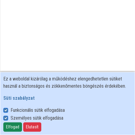
Intézményi listák
Intézmények
Közreműködők
Ez a weboldal kizárólag a működéshez elengedhetetlen sütiket
használ a biztonságos és zökkenőmentes böngészés érdekében.
Süti szabályzat
Funkcionális sütik elfogadása
Személyes sütik elfogadása
Felhasználói szabályzat
Adatkezelési tájékoztató
Elfogad
Elutasít
Süti szabályzat