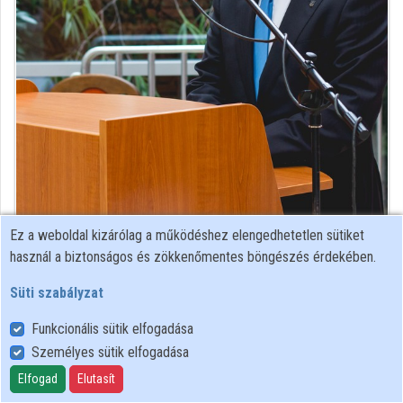
Intézményi listák
Intézmények
Közreműködők
Ez a weboldal kizárólag a működéshez elengedhetetlen sütiket
orvos
használ a biztonságos és zökkenőmentes böngészés érdekében.
Közreműködő felvételei
Süti szabályzat
Funkcionális sütik elfogadása
Névjegyek
Személyes sütik elfogadása
Névjegy
Elfogad
Elutasít