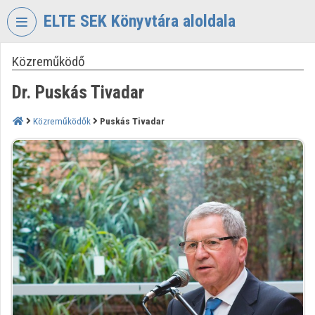
Fejléc kihagyása
Menü kihagyása
Tartalom kihagyása
ELTE SEK Könyvtára aloldala
Közreműködő
VIDEO
TORIUM
Dr. Puskás Tivadar
ELTE
EKL
Közreműködők
Puskás Tivadar
SAVARIA
KÖNYVTÁR
ÉS
LEVÉLTÁR
Intézményi kezdőlap
Bejelentkezés
Intézményi felfedezés
Kategóriák