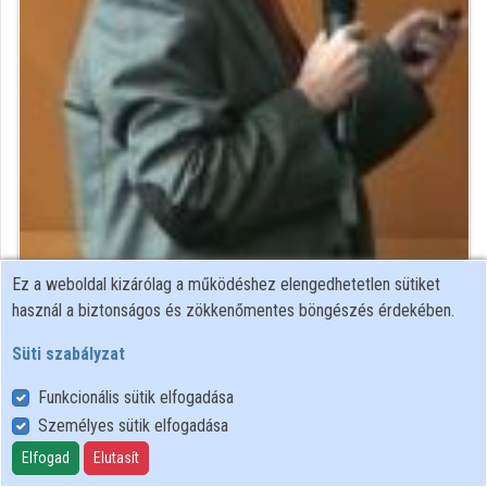
Intézményi listák
Intézmények
Közreműködők
Ez a weboldal kizárólag a működéshez elengedhetetlen sütiket
Közreműködő felvételei
használ a biztonságos és zökkenőmentes böngészés érdekében.
Süti szabályzat
Névjegyek
Funkcionális sütik elfogadása
Névjegy
Személyes sütik elfogadása
Elfogad
Elutasít
ASC Andreas Schaller Technology Consulting