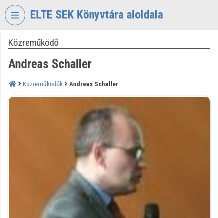
Fejléc kihagyása
Menü kihagyása
Tartalom kihagyása
ELTE SEK Könyvtára aloldala
Közreműködő
VIDEO
TORIUM
Andreas Schaller
ELTE
EKL
Közreműködők
Andreas Schaller
SAVARIA
KÖNYVTÁR
ÉS
LEVÉLTÁR
Intézményi kezdőlap
Bejelentkezés
Intézményi felfedezés
Kategóriák