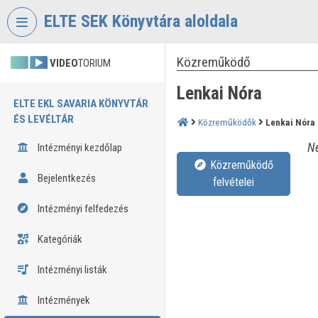
Fejléc kihagyása
Menü kihagyása
Tartalom kihagyása
ELTE SEK Könyvtára aloldala
Közreműködő
VIDEO
TORIUM
Lenkai Nóra
ELTE EKL SAVARIA KÖNYVTÁR
ÉS LEVÉLTÁR
Közreműködők
Lenkai Nóra
Né
Intézményi kezdőlap
Közreműködő
Bejelentkezés
felvételei
Intézményi felfedezés
Kategóriák
Intézményi listák
Intézmények