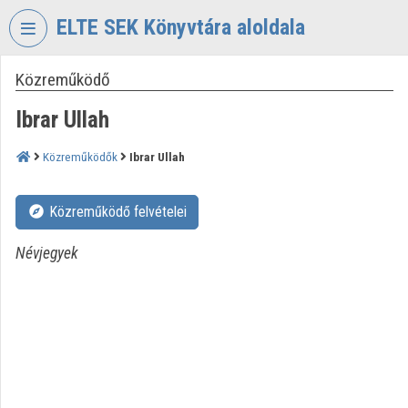
Fejléc kihagyása
Menü kihagyása
Tartalom kihagyása
ELTE SEK Könyvtára aloldala
Közreműködő
VIDEO
TORIUM
Ibrar Ullah
ELTE
EKL
Közreműködők
Ibrar Ullah
SAVARIA
KÖNYVTÁR
Közreműködő felvételei
ÉS
LEVÉLTÁR
Névjegyek
Intézményi kezdőlap
Bejelentkezés
Intézményi felfedezés
Kategóriák