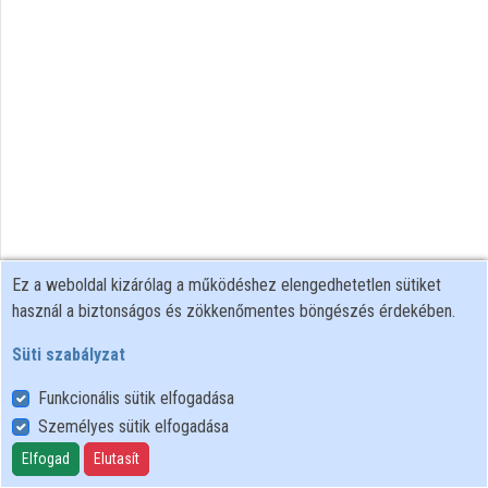
Intézményi listák
Intézmények
Közreműködők
Ez a weboldal kizárólag a működéshez elengedhetetlen sütiket
használ a biztonságos és zökkenőmentes böngészés érdekében.
Süti szabályzat
Funkcionális sütik elfogadása
Személyes sütik elfogadása
Felhasználói szabályzat
Adatkezelési tájékoztató
Elfogad
Elutasít
Süti szabályzat