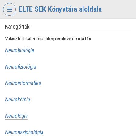
Fejléc kihagyása
Menü kihagyása
Tartalom kihagyása
ELTE SEK Könyvtára aloldala
Kategóriák
VIDEO
TORIUM
Választott kategória:
Idegrendszer-kutatás
ELTE
Neurobiológia
EKL
SAVARIA
KÖNYVTÁR
Neurofiziológia
ÉS
LEVÉLTÁR
Neuroinformatika
Intézményi kezdőlap
Neurokémia
Bejelentkezés
Neurológia
Intézményi felfedezés
Kategóriák
Neuropszichológia