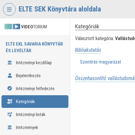
Fejléc kihagyása
Menü kihagyása
Tartalom kihagyása
ELTE SEK Könyvtára aloldala
Kategóriák
VIDEO
TORIUM
Választott kategória:
Vallástu
ELTE EKL SAVARIA KÖNYVTÁR
Bibliakutatás
ÉS LEVÉLTÁR
Szentírás-magyarázat
Intézményi kezdőlap
Bejelentkezés
Összehasonlító vallástudomá
Intézményi felfedezés
Kategóriák
Intézményi listák
Intézmények