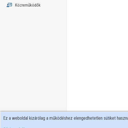
Közreműködők
Ez a weboldal kizárólag a működéshez elengedhetetlen sütiket hasz