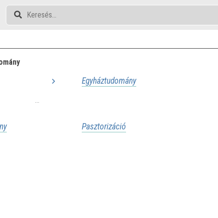
domány
Egyháztudomány
...
ny
Pasztorizáció