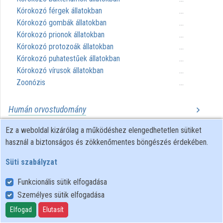
Intézményi listák
Kórokozó férgek állatokban
...
Kórokozó gombák állatokban
...
Intézmények
Kórokozó prionok állatokban
...
Kórokozó protozoák állatokban
...
Közreműködők
Kórokozó puhatestűek állatokban
...
Kórokozó vírusok állatokban
...
Zoonózis
...
Humán orvostudomány
Agykutatás
Ez a weboldal kizárólag a működéshez elengedhetetlen sütiket
...
Általános patológia
használ a biztonságos és zökkenőmentes böngészés érdekében.
...
Alternatív gyógyászat
...
Süti szabályzat
Anaszteziológia
...
Andrológia
...
Funkcionális sütik elfogadása
Audiológia
...
Személyes sütik elfogadása
Belgyógyászat
...
Elfogad
Elutasít
Bőrgyógyászat
...