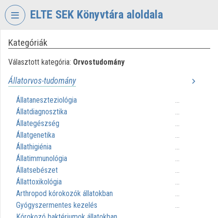
Fejléc kihagyása
Menü kihagyása
Tartalom kihagyása
ELTE SEK Könyvtára aloldala
Kategóriák
VIDEO
TORIUM
Választott kategória:
Orvostudomány
ELTE
Állatorvos-tudomány
EKL
SAVARIA
Állataneszteziológia
...
KÖNYVTÁR
Állatdiagnosztika
...
ÉS
Állategészség
...
LEVÉLTÁR
Állatgenetika
...
Intézményi kezdőlap
Állathigiénia
...
Állatimmunológia
...
Bejelentkezés
Állatsebészet
...
Állattoxikológia
...
Intézményi felfedezés
Arthropod kórokozók állatokban
...
Gyógyszermentes kezelés
...
Kategóriák
Kórokozó baktériumok állatokban
...