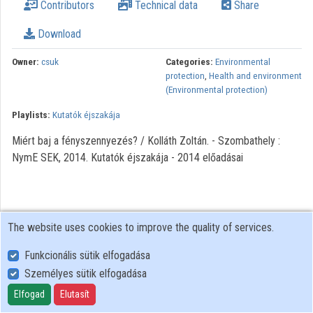
Contributors
Technical data
Share
Organization playlists
Download
Organizations
Owner:
csuk
Categories:
Environmental
Contributors
protection
,
Health and environment
(Environmental protection)
Playlists:
Kutatók éjszakája
Miért baj a fényszennyezés? / Kolláth Zoltán. - Szombathely :
NymE SEK, 2014. Kutatók éjszakája - 2014 előadásai
The website uses cookies to improve the quality of services.
Funkcionális sütik elfogadása
Személyes sütik elfogadása
User Policy
Adatkezelési tájékoztató (en)
Elfogad
Elutasít
Cookie Policy