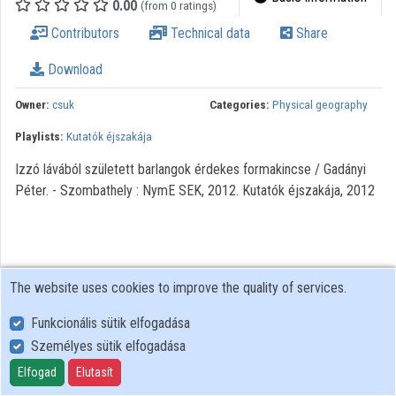
0.00
(from 0 ratings)
Organization playlists
Contributors
Technical data
Share
Organizations
Download
Contributors
Owner:
csuk
Categories:
Physical geography
Playlists:
Kutatók éjszakája
Izzó lávából született barlangok érdekes formakincse / Gadányi
Péter. - Szombathely : NymE SEK, 2012. Kutatók éjszakája, 2012
The website uses cookies to improve the quality of services.
Funkcionális sütik elfogadása
Személyes sütik elfogadása
User Policy
Adatkezelési tájékoztató (en)
Elfogad
Elutasít
Cookie Policy