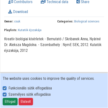
Contributors
Technical data
Share
Organization playlists
Download
Organizations
Owner:
csuk
Categories:
Biological sciences
Contributors
Playlists:
Kutatók éjszakája
Kreatív biológiai kísérletek - Bemutató / Skribanek Anna, Nyáriné
Dr. Aleksza Magdolna. - Szombathely : NymE SEK, 2012. Kutatók
éjszakája, 2012
The website uses cookies to improve the quality of services.
Funkcionális sütik elfogadása
Személyes sütik elfogadása
User Policy
Adatkezelési tájékoztató (en)
Elfogad
Elutasít
Cookie Policy