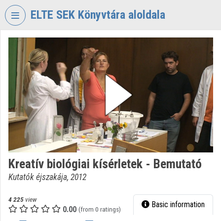
Skip header
Skip menu
Skip content
ELTE SEK Könyvtára aloldala
VIDEO
TORIUM
ELTE
EKL
SAVARIA
KÖNYVTÁR
ÉS
LEVÉLTÁR
Organization home
Kreatív biológiai kísérletek - Bemutató
Log In
Kutatók éjszakája, 2012
Organization discovery
4 225
view
Basic information
0.00
Categories
(from 0 ratings)