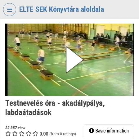
Skip header
Skip menu
Skip content
ELTE SEK Könyvtára aloldala
VIDEO
TORIUM
ELTE
EKL
SAVARIA
KÖNYVTÁR
ÉS
LEVÉLTÁR
Organization home
Testnevelés óra - akadálypálya,
Log In
labdaátadások
Organization discovery
22 357
view
Basic information
Categories
0.00
(from 0 ratings)