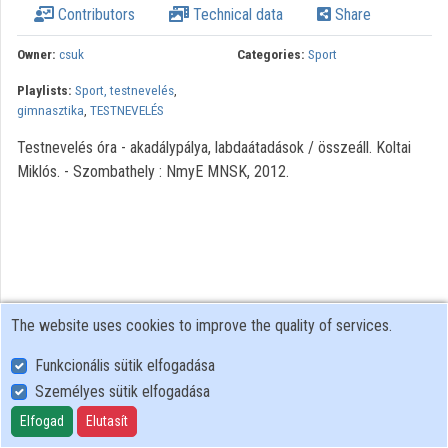
Contributors
Technical data
Share
Organization playlists
Owner:
csuk
Categories:
Sport
Organizations
Playlists:
Sport, testnevelés
,
Contributors
gimnasztika
,
TESTNEVELÉS
Testnevelés óra - akadálypálya, labdaátadások / összeáll. Koltai
Miklós. - Szombathely : NmyE MNSK, 2012.
The website uses cookies to improve the quality of services.
Funkcionális sütik elfogadása
Személyes sütik elfogadása
User Policy
Adatkezelési tájékoztató (en)
Elfogad
Elutasít
Cookie Policy