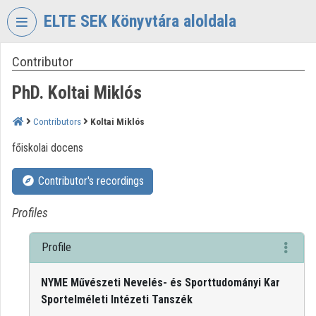
Skip header
Skip menu
Skip content
ELTE SEK Könyvtára aloldala
Contributor
VIDEO
TORIUM
PhD. Koltai Miklós
ELTE
EKL
Contributors
Koltai Miklós
SAVARIA
főiskolai docens
KÖNYVTÁR
ÉS
LEVÉLTÁR
Contributor's recordings
Organization home
Profiles
Log In
Profile
Organization discovery
NYME Művészeti Nevelés- és Sporttudományi Kar
Sportelméleti Intézeti Tanszék
Categories