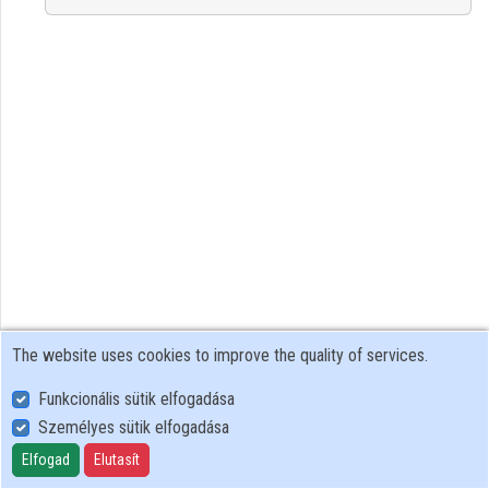
Organization playlists
Organizations
Contributors
The website uses cookies to improve the quality of services.
Funkcionális sütik elfogadása
Személyes sütik elfogadása
User Policy
Adatkezelési tájékoztató (en)
Elfogad
Elutasít
Cookie Policy