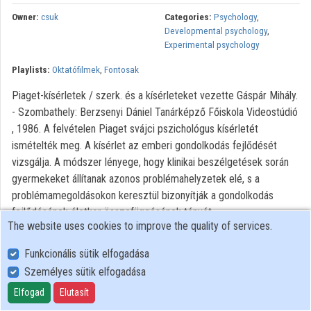
Organization playlists
Owner:
csuk
Categories:
Psychology
,
Developmental psychology
,
Organizations
Experimental psychology
Playlists:
Oktatófilmek
,
Fontosak
Contributors
Piaget-kísérletek / szerk. és a kísérleteket vezette Gáspár Mihály.
- Szombathely: Berzsenyi Dániel Tanárképző Főiskola Videostúdió
, 1986. A felvételen Piaget svájci pszichológus kísérletét
ismételték meg. A kísérlet az emberi gondolkodás fejlődését
vizsgálja. A módszer lényege, hogy klinikai beszélgetések során
gyermekeket állítanak azonos problémahelyzetek elé, s a
problémamegoldásokon keresztül bizonyítják a gondolkodás
fejlődésének életkor összefüggésének tényét.
The website uses cookies to improve the quality of services.
Funkcionális sütik elfogadása
Személyes sütik elfogadása
User Policy
Adatkezelési tájékoztató (en)
Elfogad
Elutasít
Cookie Policy