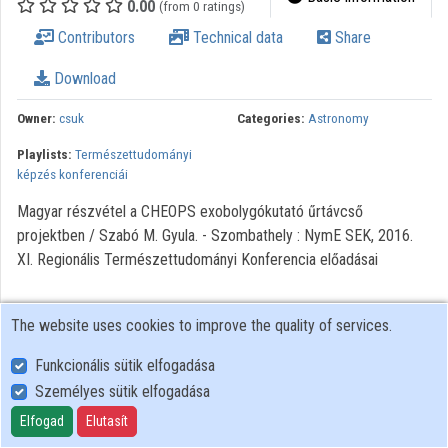
0.00
(from 0 ratings)
Organization playlists
Contributors
Technical data
Share
Organizations
Download
Contributors
Owner:
csuk
Categories:
Astronomy
Playlists:
Természettudományi
képzés konferenciái
Magyar részvétel a CHEOPS exobolygókutató űrtávcső
projektben / Szabó M. Gyula. - Szombathely : NymE SEK, 2016.
XI. Regionális Természettudományi Konferencia előadásai
The website uses cookies to improve the quality of services.
Funkcionális sütik elfogadása
Személyes sütik elfogadása
User Policy
Adatkezelési tájékoztató (en)
Elfogad
Elutasít
Cookie Policy