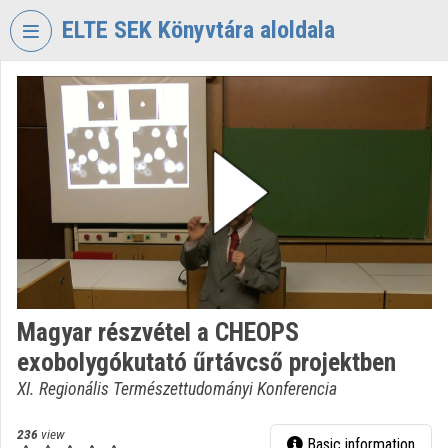
Skip header
Skip menu
Skip content
ELTE SEK Könyvtára aloldala
VIDEO
TORIUM
ELTE
EKL
SAVARIA
KÖNYVTÁR
ÉS
LEVÉLTÁR
Organization home
Magyar részvétel a CHEOPS
Log In
exobolygókutató űrtávcső projektben
Organization discovery
XI. Regionális Természettudományi Konferencia
Categories
236
view
Basic information