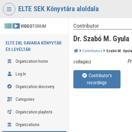
Skip header
Skip menu
Skip content
ELTE SEK Könyvtára aloldala
Contributor
VIDEO
TORIUM
Dr. Szabó M. Gyula
ELTE EKL SAVARIA KÖNYVTÁR
ÉS LEVÉLTÁR
Contributors
Szabó M. Gyul
Pr
Organization home
csillagász
Log In
Contributor's
recordings
Organization discovery
Categories
Organization playlists
Organizations