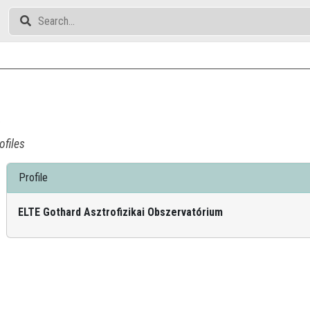
a
ofiles
Profile
ELTE Gothard Asztrofizikai Obszervatórium