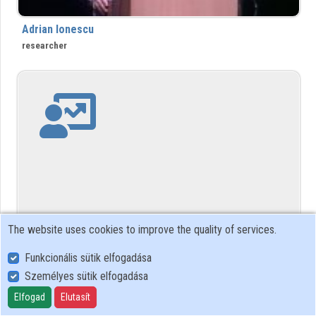
Organization playlists
Adrian Ionescu
Organizations
researcher
Contributors
The website uses cookies to improve the quality of services.
Adrian Sinfield
Funkcionális sütik elfogadása
Személyes sütik elfogadása
Elfogad
Elutasít