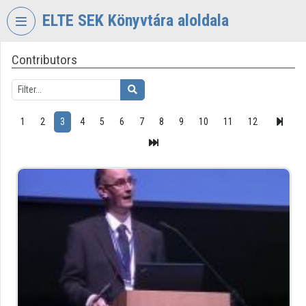
Skip header
Skip menu
Skip content
ELTE SEK Könyvtára aloldala
Contributors
VIDEO
TORIUM
ELTE
EKL
1
2
3
4
5
6
7
8
9
10
11
12
SAVARIA
KÖNYVTÁR
ÉS
LEVÉLTÁR
Organization home
Log In
Organization discovery
Categories