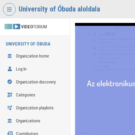
Skip header
Skip menu
Skip content
University of Óbuda aloldala
VIDEO
TORIUM
UNIVERSITY OF ÓBUDA
Organization home
Log In
Organization discovery
Categories
Organization playlists
Organizations
Contributors