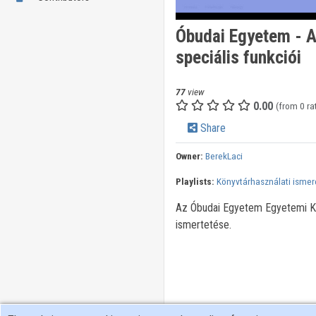
Óbudai Egyetem - A
speciális funkciói
77
view
0.00
(from 0 ra
Share
Owner:
BerekLaci
Playlists:
Könyvtárhasználati ismer
Az Óbudai Egyetem Egyetemi Köny
ismertetése.