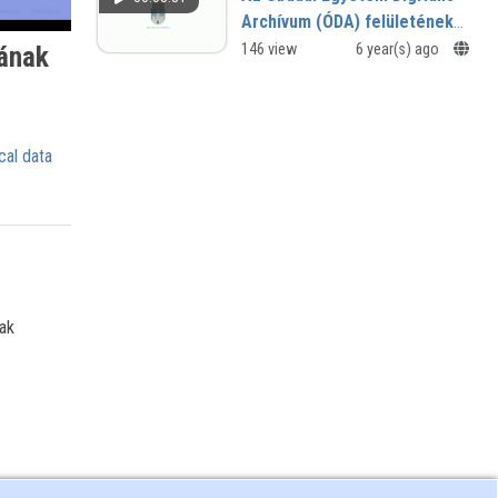
Archívum (ÓDA) felületének
használata
146 view
6 year(s) ago
sának
cal data
nak