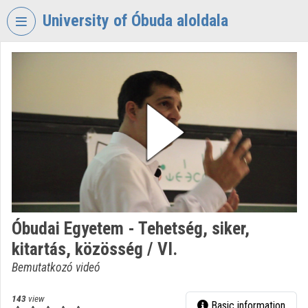
Skip header
Skip menu
Skip content
University of Óbuda aloldala
VIDEO
TORIUM
UNIVERSITY
OF
ÓBUDA
Organization home
Log In
Organization discovery
Óbudai Egyetem - Tehetség, siker,
kitartás, közösség / VI.
Categories
Bemutatkozó videó
Organization playlists
143
view
Basic information
Organizations