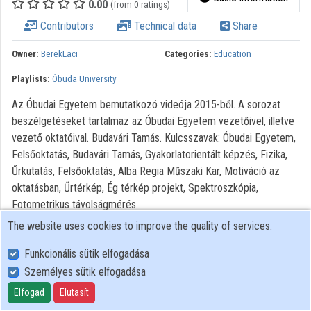
0.00
(from 0 ratings)
Contributors
Technical data
Share
Contributors
Owner:
BerekLaci
Categories:
Education
Playlists:
Óbuda University
Az Óbudai Egyetem bemutatkozó videója 2015-ből. A sorozat
beszélgetéseket tartalmaz az Óbudai Egyetem vezetőivel, illetve
vezető oktatóival. Budavári Tamás. Kulcsszavak: Óbudai Egyetem,
Felsőoktatás, Budavári Tamás, Gyakorlatorientált képzés, Fizika,
Űrkutatás, Felsőoktatás, Alba Regia Műszaki Kar, Motiváció az
oktatásban, Űrtérkép, Ég térkép projekt, Spektroszkópia,
Fotometrikus távolságmérés.
The website uses cookies to improve the quality of services.
Funkcionális sütik elfogadása
Személyes sütik elfogadása
User Policy
Adatkezelési tájékoztató (en)
Elfogad
Elutasít
Cookie Policy