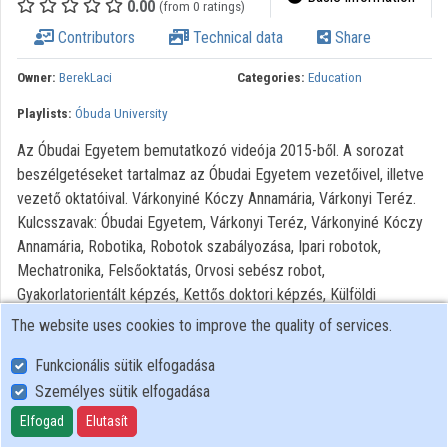
0.00
(from 0 ratings)
Contributors
Technical data
Share
Contributors
Owner:
BerekLaci
Categories:
Education
Playlists:
Óbuda University
Az Óbudai Egyetem bemutatkozó videója 2015-ből. A sorozat
beszélgetéseket tartalmaz az Óbudai Egyetem vezetőivel, illetve
vezető oktatóival. Várkonyiné Kóczy Annamária, Várkonyi Teréz.
Kulcsszavak: Óbudai Egyetem, Várkonyi Teréz, Várkonyiné Kóczy
Annamária, Robotika, Robotok szabályozása, Ipari robotok,
Mechatronika, Felsőoktatás, Orvosi sebész robot,
Gyakorlatorientált képzés, Kettős doktori képzés, Külföldi
tapasztalat, Bánki Donát Gépész és Biztonságtechnikai Mérnöki
The website uses cookies to improve the quality of services.
Kar, Bejczy Antal iRobottechnikai Központ
Funkcionális sütik elfogadása
Személyes sütik elfogadása
User Policy
Adatkezelési tájékoztató (en)
Elfogad
Elutasít
Cookie Policy