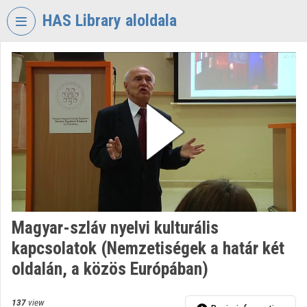
Skip header
Skip menu
Skip content
HAS Library aloldala
VIDEO
TORIUM
HUNGARIAN
ACADEMY
OF
SCIENCES
LIBRARY
Organization home
Log In
Magyar-szláv nyelvi kulturális
kapcsolatok (Nemzetiségek a határ két
Organization discovery
oldalán, a közös Európában)
Categories
137
view
Organization playlists