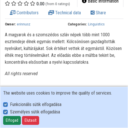
Basic information
0.00
(from 0 ratings)
Organizations
Contributors
Technical data
Share
Contributors
Owner:
erinnusz
Categories:
Linguistics
A magyarok és a szomszédos szláv népek több mint 1000
esztendeje élnek egymás mellett. Kölcsönösen gazdagították
nyelvüket, kultúrájukat. Sok értéket vettek át egymástól. Közösen
élték meg történelmüket. Az előadás ebbe a múltba tekint be,
koncentrálva elsősorban a nyelvi kapcsolatokra.
All rights reserved
The website uses cookies to improve the quality of services.
Funkcionális sütik elfogadása
Személyes sütik elfogadása
User Policy
Adatkezelési tájékoztató (en)
Elfogad
Elutasít
Cookie Policy