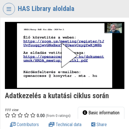
Skip header
Skip menu
Skip content
HAS Library aloldala
VIDEO
TORIUM
HUNGARIAN
ACADEMY
OF
SCIENCES
LIBRARY
Organization home
Log In
Adatkezelés a kutatási ciklus során
Organization discovery
111
view
Basic information
0.00
(from 0 ratings)
Categories
Contributors
Technical data
Share
Organization playlists