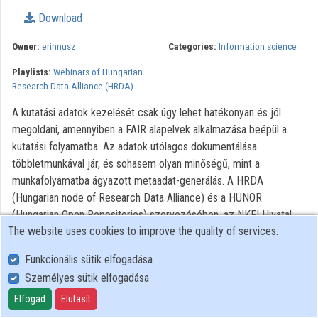
Download
Organizations
Owner:
erinnusz
Categories:
Information science
Contributors
Playlists:
Webinars of Hungarian
Research Data Alliance (HRDA)
A kutatási adatok kezelését csak úgy lehet hatékonyan és jól
megoldani, amennyiben a FAIR alapelvek alkalmazása beépül a
kutatási folyamatba. Az adatok utólagos dokumentálása
többletmunkával jár, és sohasem olyan minőségű, mint a
munkafolyamatba ágyazott metaadat-generálás. A HRDA
(Hungarian node of Research Data Alliance) és a HUNOR
(Hungarian Open Repositories) szervezésében, az NKFI Hivatal
The website uses cookies to improve the quality of services.
szakmai támogatásával megvalósult meetup sorozat 2. része a
kutatási adatok kezelésének kérdéseiről.
Funkcionális sütik elfogadása
Személyes sütik elfogadása
User Policy
Elfogad
Elutasít
Adatkezelési tájékoztató (en)
Cookie Policy