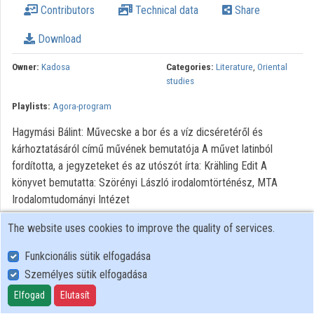
Contributors
Technical data
Share
Organizations
Download
Contributors
Owner:
Kadosa
Categories:
Literature
,
Oriental
studies
Playlists:
Agora-program
Hagymási Bálint: Művecske a bor és a víz dicséretéről és
kárhoztatásáról című művének bemutatója A művet latinból
fordította, a jegyzeteket és az utószót írta: Krähling Edit A
könyvet bemutatta: Szörényi László irodalomtörténész, MTA
Irodalomtudományi Intézet
The website uses cookies to improve the quality of services.
Funkcionális sütik elfogadása
Személyes sütik elfogadása
User Policy
Adatkezelési tájékoztató (en)
Elfogad
Elutasít
Cookie Policy