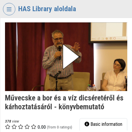
Skip header
Skip menu
Skip content
HAS Library aloldala
VIDEO
TORIUM
HUNGARIAN
ACADEMY
OF
SCIENCES
LIBRARY
Organization home
Log In
Művecske a bor és a víz dicséretéről és
kárhoztatásáról - könyvbemutató
Organization discovery
Categories
378
view
Basic information
0.00
(from 0 ratings)
Organization playlists