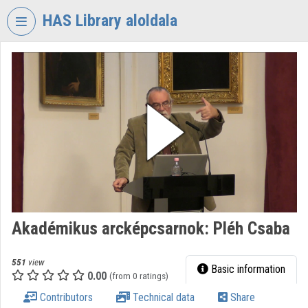
Skip header
Skip menu
Skip content
HAS Library aloldala
VIDEO
TORIUM
HUNGARIAN
ACADEMY
OF
SCIENCES
LIBRARY
Organization home
Log In
Akadémikus arcképcsarnok: Pléh Csaba
Organization discovery
551
view
Basic information
0.00
(from 0 ratings)
Categories
Contributors
Technical data
Share
Organization playlists