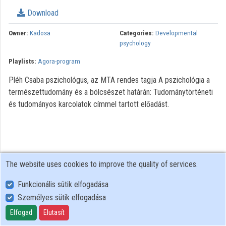
Download
Organizations
Owner:
Kadosa
Categories:
Developmental
Contributors
psychology
Playlists:
Agora-program
Pléh Csaba pszichológus, az MTA rendes tagja A pszichológia a
természettudomány és a bölcsészet határán: Tudománytörténeti
és tudományos karcolatok címmel tartott előadást.
The website uses cookies to improve the quality of services.
Funkcionális sütik elfogadása
Személyes sütik elfogadása
User Policy
Adatkezelési tájékoztató (en)
Elfogad
Elutasít
Cookie Policy