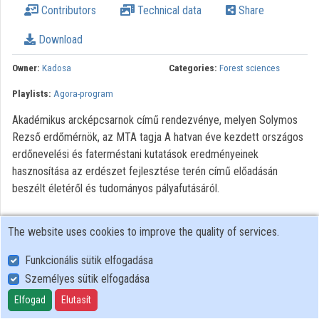
Contributors
Technical data
Share
Organizations
Download
Contributors
Owner:
Kadosa
Categories:
Forest sciences
Playlists:
Agora-program
Akadémikus arcképcsarnok című rendezvénye, melyen Solymos
Rezső erdőmérnök, az MTA tagja A hatvan éve kezdett országos
erdőnevelési és faterméstani kutatások eredményeinek
hasznosítása az erdészet fejlesztése terén című előadásán
beszélt életéről és tudományos pályafutásáról.
The website uses cookies to improve the quality of services.
Funkcionális sütik elfogadása
Személyes sütik elfogadása
User Policy
Adatkezelési tájékoztató (en)
Elfogad
Elutasít
Cookie Policy