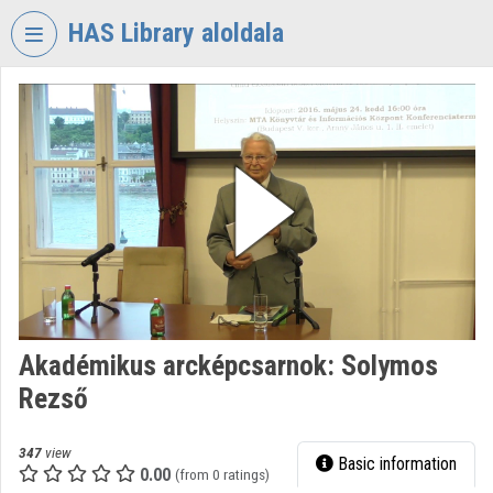
Skip header
Skip menu
Skip content
HAS Library aloldala
VIDEO
TORIUM
HUNGARIAN
ACADEMY
OF
SCIENCES
LIBRARY
Organization home
Log In
Akadémikus arcképcsarnok: Solymos
Rezső
Organization discovery
Categories
347
view
Basic information
0.00
(from 0 ratings)
Organization playlists