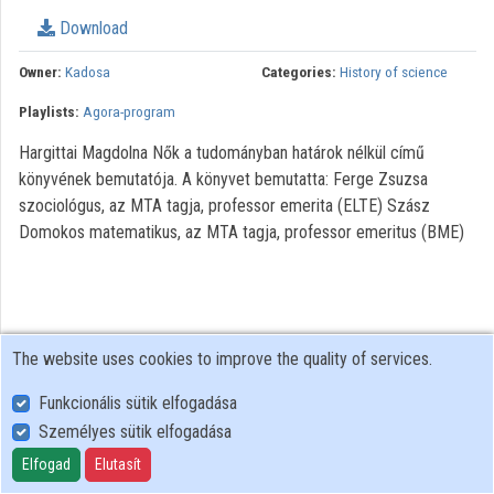
Download
Organizations
Owner:
Kadosa
Categories:
History of science
Contributors
Playlists:
Agora-program
Hargittai Magdolna Nők a tudományban határok nélkül című
könyvének bemutatója. A könyvet bemutatta: Ferge Zsuzsa
szociológus, az MTA tagja, professor emerita (ELTE) Szász
Domokos matematikus, az MTA tagja, professor emeritus (BME)
The website uses cookies to improve the quality of services.
Funkcionális sütik elfogadása
Személyes sütik elfogadása
User Policy
Adatkezelési tájékoztató (en)
Elfogad
Elutasít
Cookie Policy