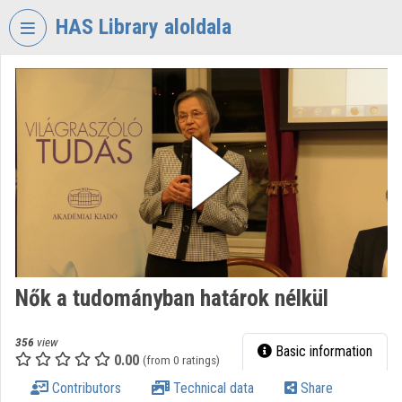
Skip header
Skip menu
Skip content
HAS Library aloldala
VIDEO
TORIUM
HUNGARIAN
ACADEMY
OF
SCIENCES
LIBRARY
Organization home
Log In
Nők a tudományban határok nélkül
Organization discovery
356
view
Basic information
0.00
(from 0 ratings)
Categories
Contributors
Technical data
Share
Organization playlists