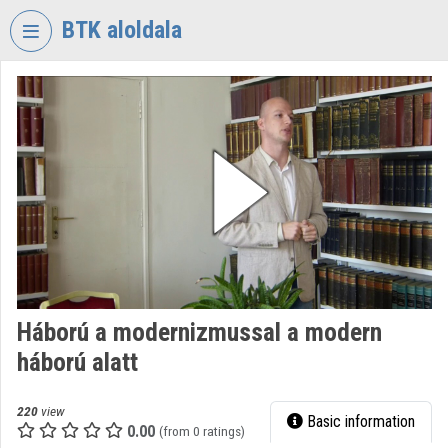
Skip header
Skip menu
Skip content
BTK aloldala
VIDEO
TORIUM
RESEARCH
CENTRE
FOR
THE
HUMANTITIES
Organization home
Log In
Háború a modernizmussal a modern
háború alatt
Organization discovery
Categories
220
view
Basic information
0.00
(from 0 ratings)
Organization playlists