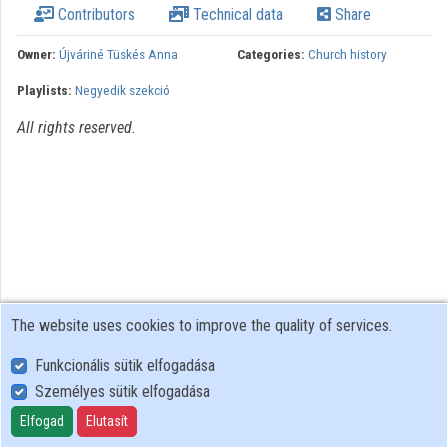
Contributors
Technical data
Share
Organizations
Owner:
Újváriné Tüskés Anna
Categories:
Church history
Contributors
Playlists:
Negyedik szekció
All rights reserved.
The website uses cookies to improve the quality of services.
Funkcionális sütik elfogadása
Személyes sütik elfogadása
User Policy
Adatkezelési tájékoztató (en)
Elfogad
Elutasít
Cookie Policy