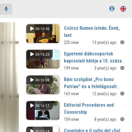
Csörsz Rumen István: Ének,
00:10:36
lant
1) Mikes Kelemen: [Lakunk partján a
225 view
13 year(s) ago
tengernek] (1721) 2) Győzhetetlen én
Egyetemi diákcsoportok
00:16:23
kőszálom (Benczédi Sámuel-
énekeskönyv, 1806–1807; dallam:
kapcsolati hálója a 15. század
Bartalus István kézirata, 1871 k.) 3)
végén
199 view
3 year(s) ago
Részletek Mikes Kelemen verses
levélbetéteiből
Báni szolgálat „Pro bono
00:16:08
Patriae” és a felvilágosult
abszolutizmus
163 view
12 year(s) ago
Editorial Procedures and
00:16:17
Censorship
On the Upcoming Critical Edition of
159 view
8 year(s) ago
Nicolaus Olahus’ Correspondence
Csontváry e il culto del «Sol
00:03:14