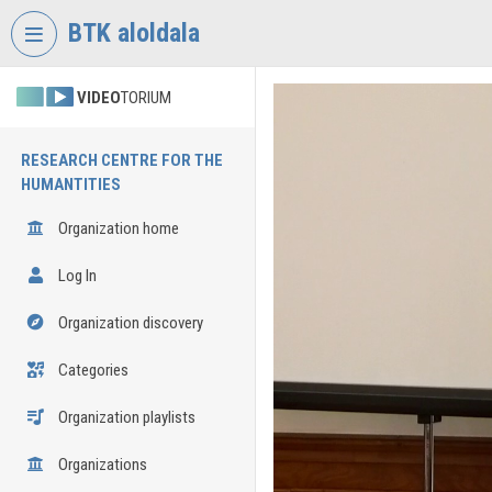
Skip header
Skip menu
Skip content
BTK aloldala
VIDEO
TORIUM
RESEARCH CENTRE FOR THE
HUMANTITIES
Organization home
Log In
Organization discovery
Categories
Organization playlists
Organizations