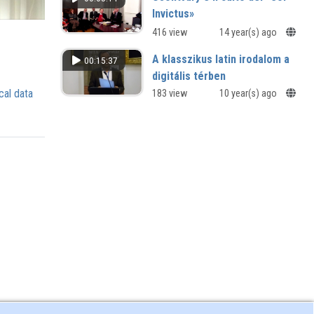
Invictus»
416 view
14 year(s) ago
A klasszikus latin irodalom a
00:15:37
digitális térben
cal data
Ígéret vagy délibáb?
183 view
10 year(s) ago