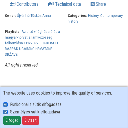
Contributors
Technical data
Share
Organizations
Owner:
Újváriné Tüskés Anna
Categories:
History
,
Contemporary
history
Contributors
Playlists:
Az első világháború és a
magyar-horvát államközösség
felbomlása / PRVI SVJETSKI RAT I
RASPAD UGARSKO-HRVATSKE
DRŽAVE
All rights reserved.
The website uses cookies to improve the quality of services.
Funkcionális sütik elfogadása
Személyes sütik elfogadása
User Policy
Adatkezelési tájékoztató (en)
Elfogad
Elutasít
Cookie Policy