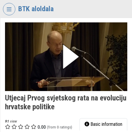
Skip header
Skip menu
Skip content
BTK aloldala
VIDEO
TORIUM
RESEARCH
CENTRE
FOR
THE
HUMANTITIES
Organization home
Log In
Utjecaj Prvog svjetskog rata na evoluciju
hrvatske politike
Organization discovery
Categories
91
view
Basic information
0.00
(from 0 ratings)
Organization playlists