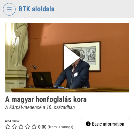
Skip header
Skip menu
Skip content
BTK aloldala
VIDEO
TORIUM
RESEARCH
CENTRE
FOR
THE
HUMANTITIES
Organization home
Log In
A magyar honfoglalás kora
A Kárpát-medence a 10. században
Organization discovery
Categories
624
view
Basic information
0.00
(from 0 ratings)
Organization playlists