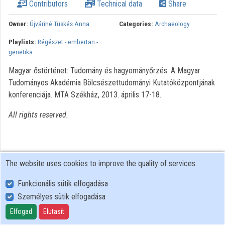
Contributors
Technical data
Share
Organizations
Owner:
Újváriné Tüskés Anna
Categories:
Archaeology
Contributors
Playlists:
Régészet - embertan -
genetika
Magyar őstörténet: Tudomány és hagyományőrzés. A Magyar
Tudományos Akadémia Bölcsészettudományi Kutatóközpontjának
konferenciája. MTA Székház, 2013. április 17-18.
All rights reserved.
The website uses cookies to improve the quality of services.
Funkcionális sütik elfogadása
Személyes sütik elfogadása
User Policy
Adatkezelési tájékoztató (en)
Elfogad
Elutasít
Cookie Policy