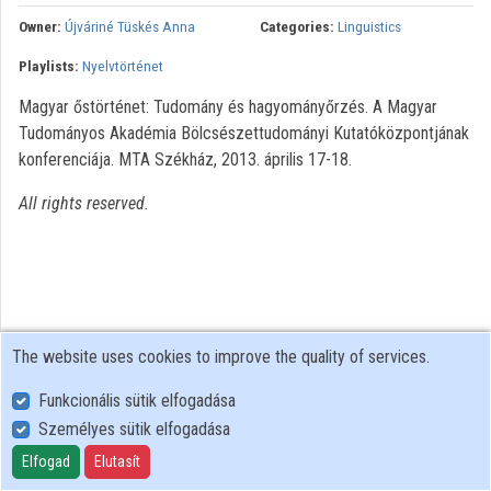
Owner:
Újváriné Tüskés Anna
Categories:
Linguistics
Organizations
Playlists:
Nyelvtörténet
Contributors
Magyar őstörténet: Tudomány és hagyományőrzés. A Magyar
Tudományos Akadémia Bölcsészettudományi Kutatóközpontjának
konferenciája. MTA Székház, 2013. április 17-18.
All rights reserved.
The website uses cookies to improve the quality of services.
Funkcionális sütik elfogadása
Személyes sütik elfogadása
User Policy
Adatkezelési tájékoztató (en)
Elfogad
Elutasít
Cookie Policy