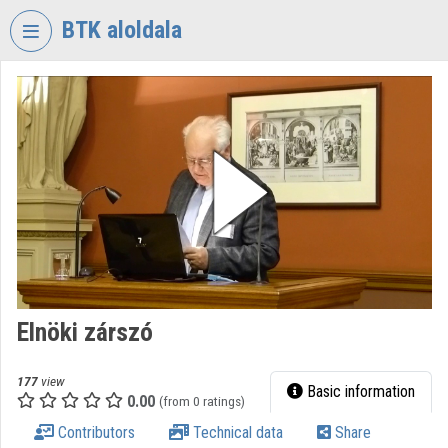
Skip header
Skip menu
Skip content
BTK aloldala
VIDEO
TORIUM
RESEARCH
CENTRE
FOR
THE
HUMANTITIES
Organization home
Log In
Elnöki zárszó
Organization discovery
177
view
Basic information
0.00
(from 0 ratings)
Categories
Contributors
Technical data
Share
Organization playlists