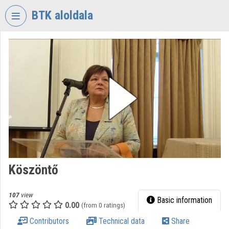
Skip header
Skip menu
Skip content
BTK aloldala
VIDEO
TORIUM
RESEARCH
CENTRE
FOR
THE
HUMANTITIES
Organization home
Log In
Köszöntő
Organization discovery
107
view
Basic information
0.00
(from 0 ratings)
Categories
Contributors
Technical data
Share
Organization playlists