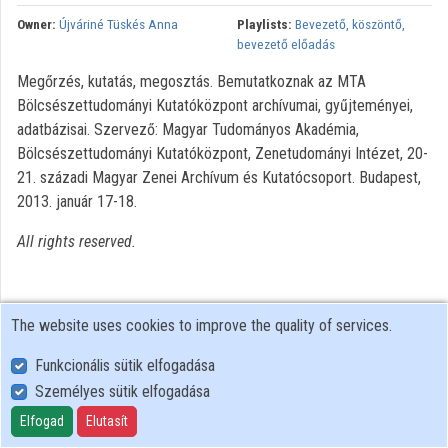
Owner:
Újváriné Tüskés Anna
Playlists:
Bevezető, köszöntő,
Organizations
bevezető előadás
Megőrzés, kutatás, megosztás. Bemutatkoznak az MTA
Contributors
Bölcsészettudományi Kutatóközpont archívumai, gyűjteményei,
adatbázisai. Szervező: Magyar Tudományos Akadémia,
Bölcsészettudományi Kutatóközpont, Zenetudományi Intézet, 20-
21. századi Magyar Zenei Archívum és Kutatócsoport. Budapest,
2013. január 17-18.
All rights reserved.
The website uses cookies to improve the quality of services.
Funkcionális sütik elfogadása
Személyes sütik elfogadása
User Policy
Adatkezelési tájékoztató (en)
Elfogad
Elutasít
Cookie Policy