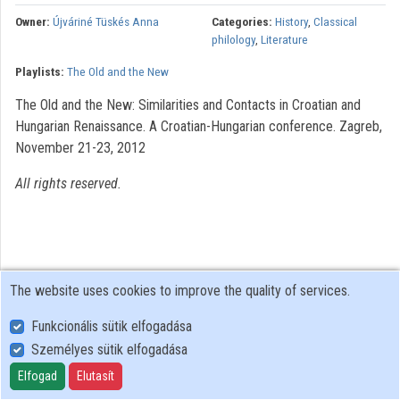
Owner:
Újváriné Tüskés Anna
Categories:
History
,
Classical
Organizations
philology
,
Literature
Playlists:
The Old and the New
Contributors
The Old and the New: Similarities and Contacts in Croatian and
Hungarian Renaissance. A Croatian-Hungarian conference. Zagreb,
November 21-23, 2012
All rights reserved.
The website uses cookies to improve the quality of services.
Funkcionális sütik elfogadása
Személyes sütik elfogadása
User Policy
Adatkezelési tájékoztató (en)
Elfogad
Elutasít
Cookie Policy