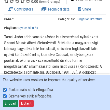
0.00
(from 0 ratings)
Contributors
Technical data
Share
Organizations
Owner:
Categories:
Hungarian literature
Contributors
Playlists:
Nyolcadik ülés
Tarnai Andor több vonatkozásban is elismeréssel nyilatkozott
Szenci Molnár Albert életművéről. Értékelte a magyarországi
latinság hagyatéka felé fordulását, s röviden foglalkozott latin
nyelvű költészetével is, kiemelve Cubusát, amelyben „kora
poétáinak ókorra vis - szavezethető divatos formai
megoldásainak” alkalmazásától sem riadt vissza (Rendszerek: A
kezdetektől a romantikáig, Budapest, 1981, 58.). A dolgozat
Molnár Albertnek az utóbbi évtizedekben jelentős számú verssel
The website uses cookies to improve the quality of services.
kiegészült, nyomtatásban megjelent alkalmi költészetében kívánja
Funkcionális sütik elfogadása
megmutatni, hogy milyen eruditióval ötvözte az antik mitológiai
hagyományt a kereszténység tanításaival, miként használta fel és
Személyes sütik elfogadása
újította meg a latin poétikai és retorikai eszköztár egyes elemeit,
Elfogad
Elutasít
és hogy milyen társszerzőkkel együtt jelentek meg ezek a versek,