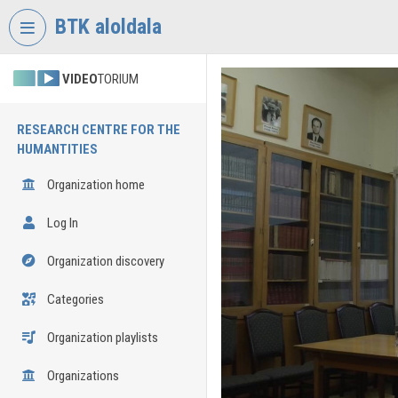
Skip header
Skip menu
Skip content
BTK aloldala
VIDEO
TORIUM
RESEARCH CENTRE FOR THE
HUMANTITIES
Organization home
Log In
Organization discovery
Categories
Organization playlists
Organizations