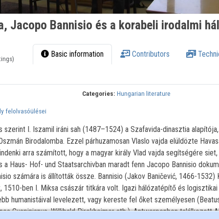
a, Jacopo Bannisio és a korabeli irodalmi há
Basic information
Contributors
Techni
tings)
Categories:
Hungarian literature
y felolvasóülései
 szerint I. Iszamil iráni sah (1487–1524) a Szafavida-dinasztia alapítója,
z Oszmán Birodalomba. Ezzel párhuzamosan Vlaslo vajda elüldözte Havas
mindenki arra számított, hogy a magyar király Vlad vajda segítségére siet,
s a Haus- Hof- und Staatsarchivban maradt fenn Jacopo Bannisio doku
isio számára is állították össze. Bannisio (Jakov Baničević, 1466-1532) 
 1510-ben I. Miksa császár titkára volt. Igazi hálózatépítő és logisztikai
ebb humanistáival levelezett, vagy kereste fel őket személyesen (Beatu
s Cuspinianus, Willibald Pirckheimer stb.). Antwerpenben találkozott A