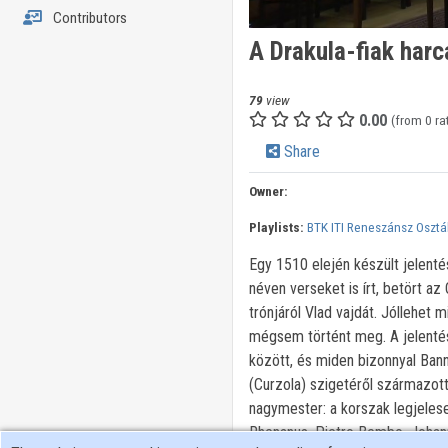
Contributors
A Drakula-fiak harc
79
view
0.00
(from 0 ra
Share
Owner:
Playlists:
BTK ITI Reneszánsz Osztál
Egy 1510 elején készült jelentés
néven verseket is írt, betört a
trónjáról Vlad vajdát. Jóllehet 
mégsem történt meg. A jelenté
között, és miden bizonnyal Bann
(Curzola) szigetéről származott,
nagymester: a korszak legjeles
Rhenanus, Pietro Bembo, Johanne