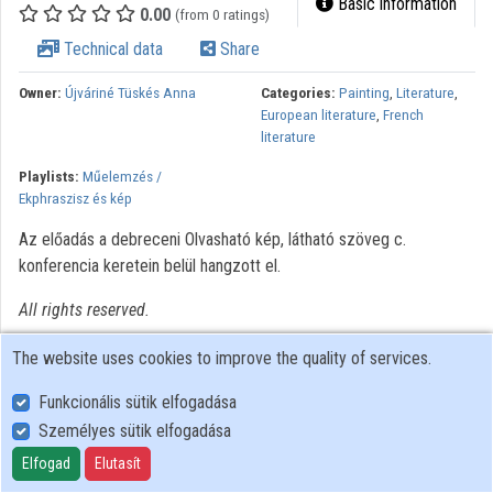
Basic information
0.00
(from 0 ratings)
Organizations
Technical data
Share
Contributors
Owner:
Újváriné Tüskés Anna
Categories:
Painting
,
Literature
,
European literature
,
French
literature
Playlists:
Műelemzés /
Ekphraszisz és kép
Az előadás a debreceni Olvasható kép, látható szöveg c.
konferencia keretein belül hangzott el.
All rights reserved.
The website uses cookies to improve the quality of services.
Funkcionális sütik elfogadása
Személyes sütik elfogadása
User Policy
Adatkezelési tájékoztató (en)
Elfogad
Elutasít
Cookie Policy