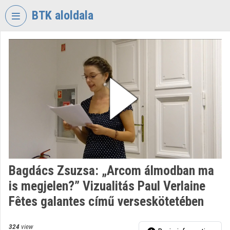
Skip header
Skip menu
Skip content
BTK aloldala
VIDEO
TORIUM
RESEARCH
CENTRE
FOR
THE
HUMANTITIES
Organization home
Log In
Bagdács Zsuzsa: „Arcom álmodban ma
is megjelen?” Vizualitás Paul Verlaine
Organization discovery
Fêtes galantes című verseskötetében
Categories
324
view
Organization playlists