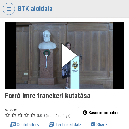
Skip header
Skip menu
Skip content
BTK aloldala
VIDEO
TORIUM
RESEARCH
CENTRE
FOR
THE
HUMANTITIES
Organization home
Log In
Forró Imre franekeri kutatása
Organization discovery
51
view
Basic information
0.00
(from 0 ratings)
Categories
Contributors
Technical data
Share
Organization playlists