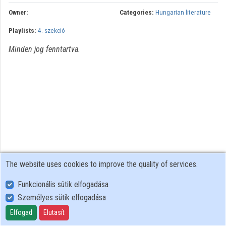
Owner:
Categories:
Hungarian literature
Organizations
Playlists:
4. szekció
Contributors
Minden jog fenntartva.
The website uses cookies to improve the quality of services.
Funkcionális sütik elfogadása
Személyes sütik elfogadása
User Policy
Adatkezelési tájékoztató (en)
Elfogad
Elutasít
Cookie Policy