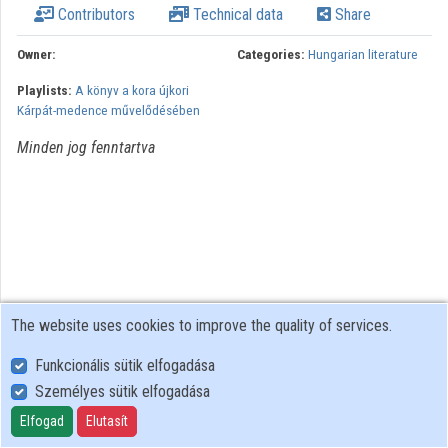
Contributors
Technical data
Share
Organizations
Owner:
Categories:
Hungarian literature
Contributors
Playlists:
A könyv a kora újkori
Kárpát-medence művelődésében
Minden jog fenntartva
The website uses cookies to improve the quality of services.
Funkcionális sütik elfogadása
Személyes sütik elfogadása
User Policy
Adatkezelési tájékoztató (en)
Elfogad
Elutasít
Cookie Policy