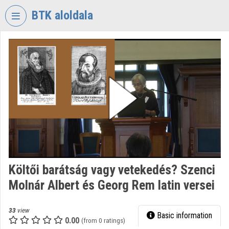
Skip header
Skip menu
Skip content
BTK aloldala
VIDEO
TORIUM
RESEARCH
CENTRE
FOR
THE
HUMANTITIES
Organization home
Log In
Költői barátság vagy vetekedés? Szenci
Molnár Albert és Georg Rem latin versei
Organization discovery
Categories
33
view
Basic information
0.00
(from 0 ratings)
Organization playlists