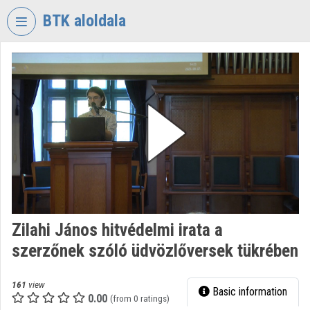
Skip header
Skip menu
Skip content
BTK aloldala
VIDEO
TORIUM
RESEARCH
CENTRE
FOR
THE
HUMANTITIES
Organization home
Log In
Zilahi János hitvédelmi irata a
szerzőnek szóló üdvözlőversek tükrében
Organization discovery
Categories
161
view
Basic information
0.00
(from 0 ratings)
Organization playlists