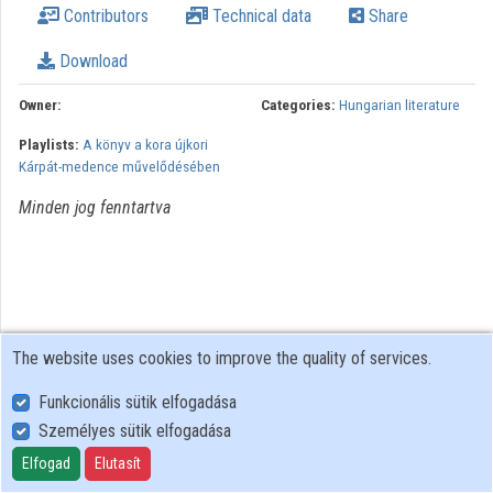
Contributors
Technical data
Share
Organizations
Download
Contributors
Owner:
Categories:
Hungarian literature
Playlists:
A könyv a kora újkori
Kárpát-medence művelődésében
Minden jog fenntartva
The website uses cookies to improve the quality of services.
Funkcionális sütik elfogadása
Személyes sütik elfogadása
User Policy
Adatkezelési tájékoztató (en)
Elfogad
Elutasít
Cookie Policy