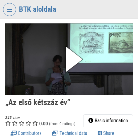
Skip header
Skip menu
Skip content
BTK aloldala
VIDEO
TORIUM
RESEARCH
CENTRE
FOR
THE
HUMANTITIES
Organization home
Log In
„Az első kétszáz év”
Organization discovery
245
view
Basic information
0.00
(from 0 ratings)
Categories
Contributors
Technical data
Share
Organization playlists