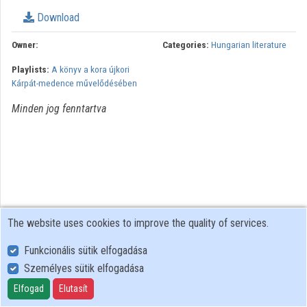
Download
Organizations
Owner:
Categories:
Hungarian literature
Contributors
Playlists:
A könyv a kora újkori
Kárpát-medence művelődésében
Minden jog fenntartva
The website uses cookies to improve the quality of services.
Funkcionális sütik elfogadása
Személyes sütik elfogadása
User Policy
Adatkezelési tájékoztató (en)
Elfogad
Elutasít
Cookie Policy