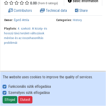
Basic information
0.00
(from 0 ratings)
Organizations
Contributors
Technical data
Share
Contributors
Owner:
Égető Attila
Categories:
History
Playlists:
4. szekció: A közép- és
hosszú távú területi változások
mérése és az összehasonlítás
problémái
The website uses cookies to improve the quality of services.
Funkcionális sütik elfogadása
Személyes sütik elfogadása
User Policy
Adatkezelési tájékoztató (en)
Elfogad
Elutasít
Cookie Policy