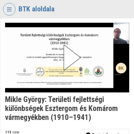
Skip header
Skip menu
Skip content
BTK aloldala
VIDEO
TORIUM
RESEARCH
CENTRE
FOR
THE
HUMANTITIES
Organization home
Log In
Mikle György: Területi fejlettségi
különbségek Esztergom és Komárom
Organization discovery
vármegyékben (1910–1941)
Categories
115
view
Organization playlists