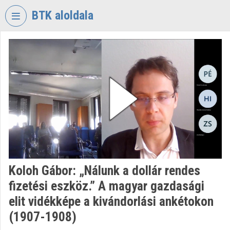
Skip header
Skip menu
Skip content
BTK aloldala
VIDEO
TORIUM
RESEARCH
CENTRE
FOR
THE
HUMANTITIES
Organization home
Log In
Koloh Gábor: „Nálunk a dollár rendes
fizetési eszköz.” A magyar gazdasági
Organization discovery
elit vidékképe a kivándorlási ankétokon
Categories
(1907-1908)
Organization playlists