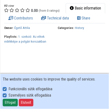
93
view
Basic information
Organizations
0.00
(from 0 ratings)
Contributors
Technical data
Share
Contributors
Owner:
Égető Attila
Categories:
History
Playlists:
1. szekció: Az elitek
vidékképe a polgári korszakban
The website uses cookies to improve the quality of services.
Funkcionális sütik elfogadása
Személyes sütik elfogadása
User Policy
Adatkezelési tájékoztató (en)
Elfogad
Elutasít
Cookie Policy