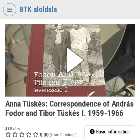
Skip header
Skip menu
Skip content
BTK aloldala
VIDEO
TORIUM
RESEARCH
CENTRE
FOR
THE
HUMANTITIES
Organization home
Log In
Anna Tüskés: Correspondence of András
Fodor and Tibor Tüskés I. 1959-1966
Organization discovery
Categories
310
view
Basic information
0.00
(from 0 ratings)
Organization playlists