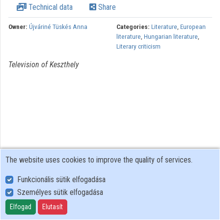
Technical data
Share
Organizations
Owner:
Újváriné Tüskés Anna
Categories:
Literature
,
European
literature
,
Hungarian literature
,
Contributors
Literary criticism
Television of Keszthely
The website uses cookies to improve the quality of services.
Funkcionális sütik elfogadása
Személyes sütik elfogadása
User Policy
Adatkezelési tájékoztató (en)
Elfogad
Elutasít
Cookie Policy