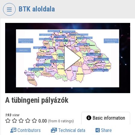
Skip header
Skip menu
Skip content
BTK aloldala
VIDEO
TORIUM
RESEARCH
CENTRE
FOR
THE
HUMANTITIES
Organization home
Log In
A tübingeni pályázók
Organization discovery
193
view
Basic information
0.00
(from 0 ratings)
Categories
Contributors
Technical data
Share
Organization playlists