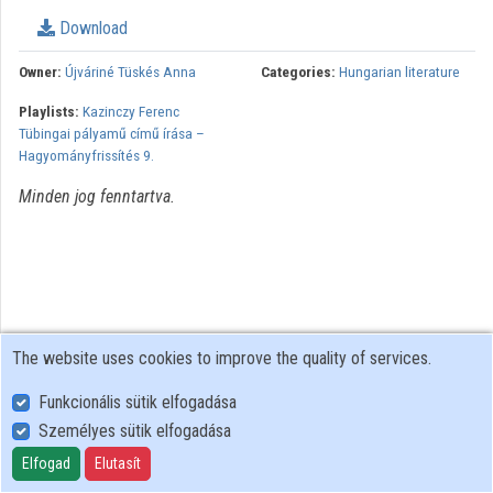
Download
Organizations
Owner:
Újváriné Tüskés Anna
Categories:
Hungarian literature
Contributors
Playlists:
Kazinczy Ferenc
Tübingai pályamű című írása –
Hagyományfrissítés 9.
Minden jog fenntartva.
The website uses cookies to improve the quality of services.
Funkcionális sütik elfogadása
Személyes sütik elfogadása
User Policy
Adatkezelési tájékoztató (en)
Elfogad
Elutasít
Cookie Policy