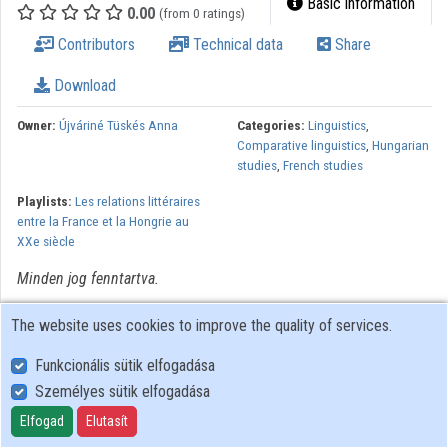
Basic information
0.00
(from 0 ratings)
Organizations
Contributors
Technical data
Share
Contributors
Download
Owner:
Újváriné Tüskés Anna
Categories:
Linguistics
,
Comparative linguistics
,
Hungarian
studies
,
French studies
Playlists:
Les relations littéraires
entre la France et la Hongrie au
XXe siècle
Minden jog fenntartva.
The website uses cookies to improve the quality of services.
Funkcionális sütik elfogadása
Személyes sütik elfogadása
User Policy
Adatkezelési tájékoztató (en)
Elfogad
Elutasít
Cookie Policy