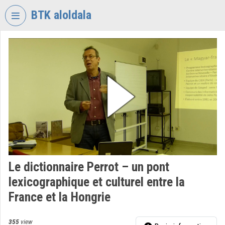
Skip header
Skip menu
Skip content
BTK aloldala
VIDEO
TORIUM
RESEARCH
CENTRE
FOR
THE
HUMANTITIES
Organization home
Log In
Le dictionnaire Perrot – un pont
lexicographique et culturel entre la
Organization discovery
France et la Hongrie
Categories
355
view
Organization playlists