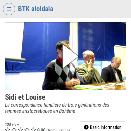
Skip header
Skip menu
Skip content
BTK aloldala
VIDEO
TORIUM
RESEARCH
CENTRE
FOR
THE
HUMANTITIES
Organization home
Log In
Sidi et Louise
La correspondance familière de trois générations des
Organization discovery
femmes aristocratiques en Bohême
Categories
138
view
Basic information
0.00
Organization playlists
(from 0 ratings)