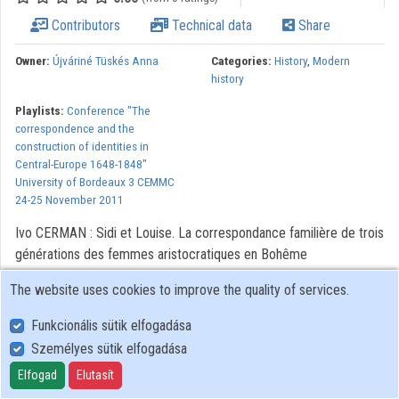
Contributors
Technical data
Share
Organizations
Owner:
Újváriné Tüskés Anna
Categories:
History
,
Modern
Contributors
history
Playlists:
Conference "The
correspondence and the
construction of identities in
Central-Europe 1648-1848"
University of Bordeaux 3 CEMMC
24-25 November 2011
Ivo CERMAN : Sidi et Louise. La correspondance familière de trois
générations des femmes aristocratiques en Bohême
The website uses cookies to improve the quality of services.
Lecturer: Ivo CERMAN Video: Anna TÜSKÉS
Funkcionális sütik elfogadása
Személyes sütik elfogadása
User Policy
Adatkezelési tájékoztató (en)
Elfogad
Elutasít
Cookie Policy