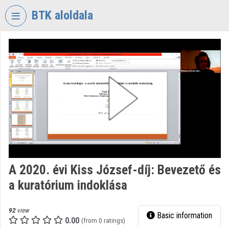
Skip header
Skip menu
Skip content
BTK aloldala
VIDEO
TORIUM
RESEARCH
CENTRE
FOR
THE
HUMANTITIES
Organization home
Log In
A 2020. évi Kiss József-díj: Bevezető és
a kuratórium indoklása
Organization discovery
Categories
92
view
Basic information
0.00
(from 0 ratings)
Organization playlists