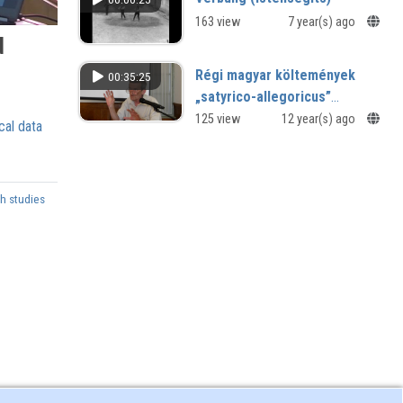
163 view
7 year(s) ago
d
Régi magyar költemények
00:35:25
„satyrico-allegoricus”
olvasatai történelmi
125 view
12 year(s) ago
cal data
regényeinkben
h studies