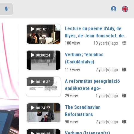
Lecture du poème d'Ady, de
00:18:11
Illyés, de Jean Rousselot, de
Petőfi, de József et de
180 view
10 year(s) ago
Radnóti
Verbunk; féloláhos
00:00:24
(Csíkdánfalva)
117 view
7 year(s) ago
A református peregrináció
00:18:32
emlékezete ego-
dokumentumokban a kora
29 view
1 year(s) ago
újkorban
The Scandinavian
00:24:27
Reformations
A Comparative Approach
90 view
7 year(s) ago
Verbung (Istensegíts)
00:00:25