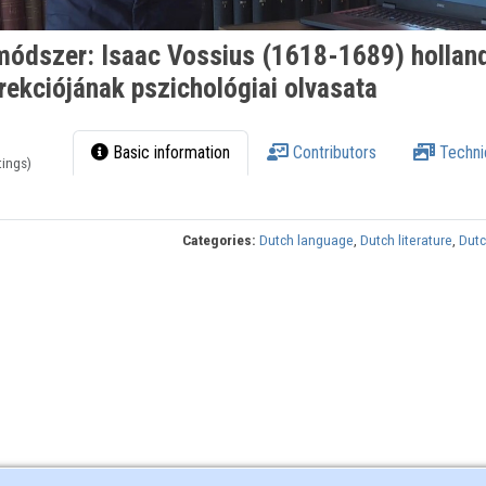
módszer: Isaac Vossius (1618-1689) hollan
rekciójának pszichológiai olvasata
Basic information
Contributors
Techni
tings)
Categories:
Dutch language
,
Dutch literature
,
Dutc