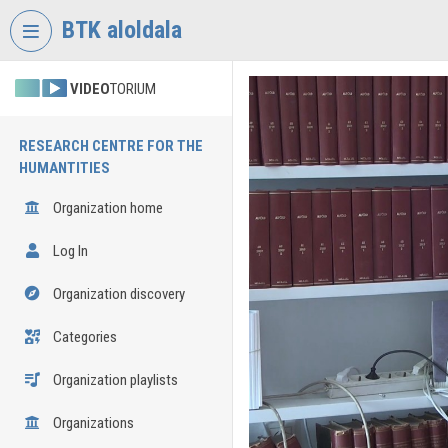
Skip header
Skip menu
Skip content
BTK aloldala
VIDEO
TORIUM
RESEARCH CENTRE FOR THE
HUMANTITIES
Organization home
Log In
Organization discovery
Categories
Organization playlists
Organizations