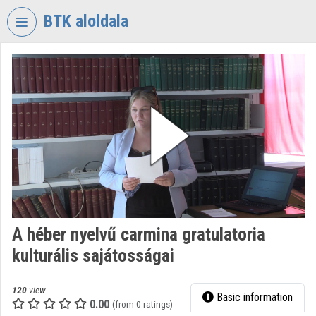
Skip header
Skip menu
Skip content
BTK aloldala
VIDEO
TORIUM
RESEARCH
CENTRE
FOR
THE
HUMANTITIES
Organization home
Log In
A héber nyelvű carmina gratulatoria
kulturális sajátosságai
Organization discovery
Categories
120
view
Basic information
0.00
(from 0 ratings)
Organization playlists