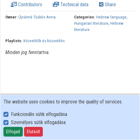
Contributors
Technical data
Share
Organizations
Owner:
Újváriné Tüskés Anna
Categories:
Hebrew language
,
Hungarian literature
,
Hebrew
Contributors
literature
Playlists:
Közvetítők és közvetítés
Minden jog fenntartva.
The website uses cookies to improve the quality of services.
Funkcionális sütik elfogadása
Személyes sütik elfogadása
User Policy
Adatkezelési tájékoztató (en)
Elfogad
Elutasít
Cookie Policy